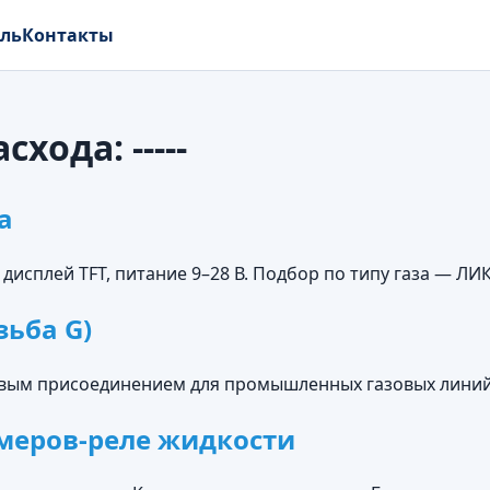
ель
Контакты
асхода:
-----
а
дисплей TFT, питание 9–28 В. Подбор по типу газа — ЛИ
ьба G)
овым присоединением для промышленных газовых линий.
меров-реле жидкости