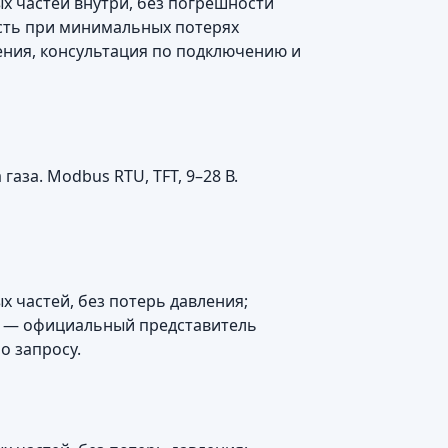
х частей внутри, без погрешности
сть при минимальных потерях
ения, консультация по подключению и
за. Modbus RTU, TFT, 9–28 В.
х частей, без потерь давления;
ии — официальный представитель
о запросу.