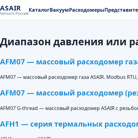
ASAIR
Каталог
Вакуум
Расходомеры
Представит
Sensors Россия
Диапазон давления или р
AFM07 — массовый расходомер газ
AFM07 — массовый расходомер газа ASAIR. Modbus RTU, 
AFM07 — массовый расходомер (рез
AFM07 G-thread — массовый расходомер ASAIR с резьб
AFH1 — серия термальных расходо