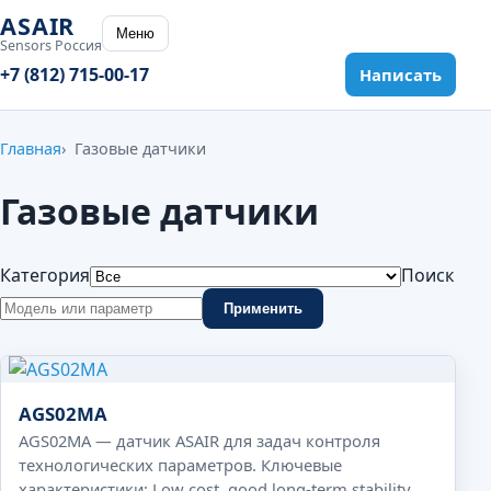
ASAIR
Меню
Sensors Россия
+7 (812) 715-00-17
Написать
Главная
Газовые датчики
Газовые датчики
Категория
Поиск
Применить
AGS02MA
AGS02MA — датчик ASAIR для задач контроля
технологических параметров. Ключевые
характеристики: Low cost, good long-term stability,