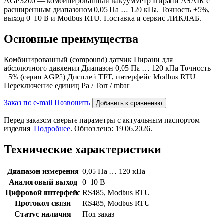
AGP3200 — комбинированный вакуумметр Пирани ASAIR с
расширенным диапазоном 0,05 Па … 120 кПа. Точность ±5%,
выход 0–10 В и Modbus RTU. Поставка и сервис ЛИКЛАБ.
Основные преимущества
Комбинированный (compound) датчик Пирани для
абсолютного давления Диапазон 0,05 Па … 120 кПа Точность
±5% (серия AGP3) Дисплей TFT, интерфейс Modbus RTU
Переключение единиц Pa / Torr / mbar
Заказ по e-mail
Позвонить
Добавить к сравнению
Перед заказом сверьте параметры с актуальным паспортом
изделия.
Подробнее
. Обновлено: 19.06.2026.
Технические характеристики
Диапазон измерения
0,05 Па … 120 кПа
Аналоговый выход
0–10 В
Цифровой интерфейс
RS485, Modbus RTU
Протокол связи
RS485, Modbus RTU
Статус наличия
Под заказ