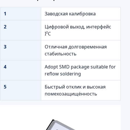
1
Заводская калибровка
2
Цифровой выход, интерфейс
I²C
3
Отличная долговременная
стабильность
4
Adopt SMD package suitable for
reflow soldering
5
Быстрый отклик и высокая
помехозащищённость