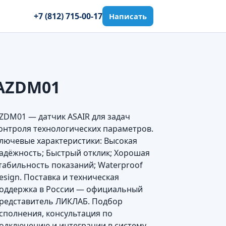
+7 (812) 715-00-17
Написать
AZDM01
ZDM01 — датчик ASAIR для задач
онтроля технологических параметров.
лючевые характеристики: Высокая
адёжность; Быстрый отклик; Хорошая
табильность показаний; Waterproof
esign. Поставка и техническая
оддержка в России — официальный
редставитель ЛИКЛАБ. Подбор
сполнения, консультация по
одключению и интеграции в систему