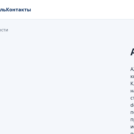
ель
Контакты
ости
A
к
К
н
с
d
п
п
и
п