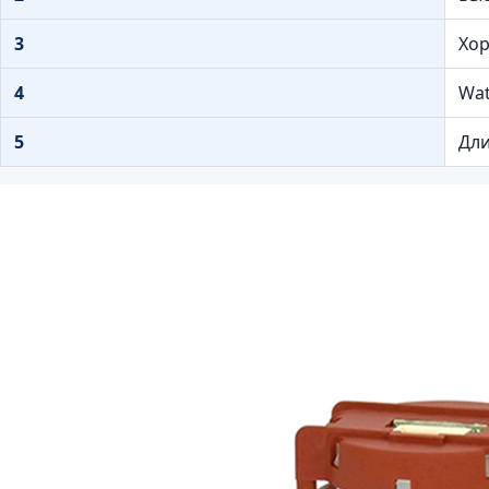
3
Хор
4
Wat
5
Дли