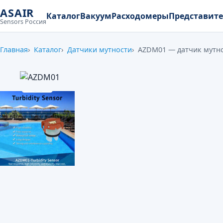
ASAIR
Каталог
Вакуум
Расходомеры
Представит
Sensors Россия
Главная
Каталог
Датчики мутности
AZDM01 — датчик мутн